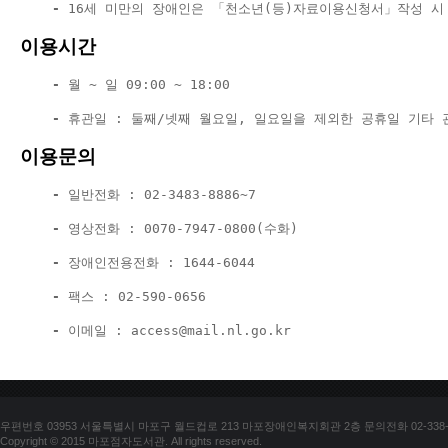
    - 
16세 미만의 장애인은 「천소년(등)자료이용신청서」작성 시
이용시간
    - 
월 ~ 일 09:00 ~ 18:00
    -
 휴관일 : 둘째/넷째 월요일, 일요일을 제외한 공휴일 기타
이용문의
    -
 일반전화 : 02-3483-8886~7
    - 
영상전화 : 0070-7947-0800(수화)
    -
 장애인전용전화 : 1644-6044
    -
 팩스 : 02-590-0656
    -
 이메일 : 
access@mail.nl.go.kr
우편번호 03953 서울특별시 마포구 월드컵로 213 마포장애인복지회관 2층 문의전화 02-338-018
Copyright © 2015 마포점자도서관. All rights reserved.