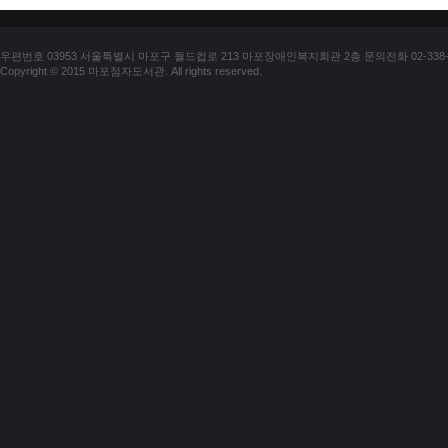
우편번호 03953 서울특별시 마포구 월드컵로 213 마포장애인복지회관 2층 문의전화 02-338-018
Copyright © 2015 마포점자도서관. All rights reserved.