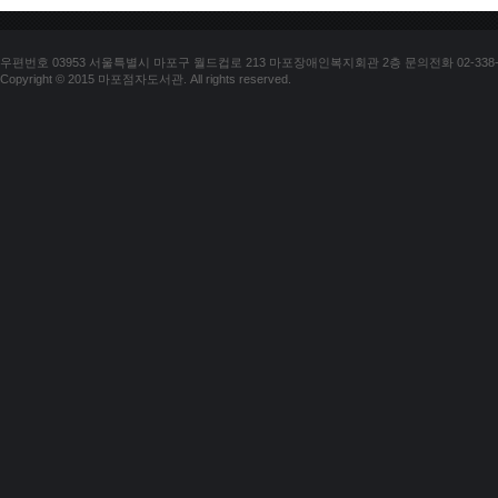
우편번호 03953 서울특별시 마포구 월드컵로 213 마포장애인복지회관 2층 문의전화 02-338-018
Copyright © 2015 마포점자도서관. All rights reserved.