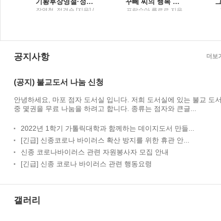
경순 장편소설1
기황후장영철·정경순 장편소설2
꾸뻬 씨의 행복 여행
/
장영철, 정경순 [지음] /
프랑수아 를로르 지음
마음의숲
; 오유란 옮김 / 오래된
미래
공지사항
더보
(공지) 불교도서 나눔 신청
안녕하세요, 마포 점자 도서실 입니다. 저희 도서실에 있는 불교 도
중 몇권을 무료 나눔을 하려고 합니다. 종류는 점자와 큰글...
2022년 1학기 가톨릭대학과 함께하는 데이지도서 만들...
[긴급] 신종코로나 바이러스 확산 방지를 위한 휴관 안...
신종 코로나바이러스 관련 자원봉사자 모집 안내
[긴급] 신종 코로나 바이러스 관련 행동요령
갤러리