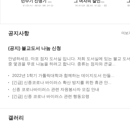
민수기 신명기 광야를 통해 이스라엘 민족을 인도하시는 하나님, 약속의 땅에 들어가도록 이스라엘 백성을 준비시키는 모세
그 여자의 살인법질리언 플린 소설
역
지은이: 웨인 맥 리오
질리언 플린 지음 ; 문
드 ; 옮긴이: 차명호 /
은실 옮김 / 바벨의도
;
미션월드
서관
공지사항
더보
(공지) 불교도서 나눔 신청
안녕하세요, 마포 점자 도서실 입니다. 저희 도서실에 있는 불교 도
중 몇권을 무료 나눔을 하려고 합니다. 종류는 점자와 큰글...
2022년 1학기 가톨릭대학과 함께하는 데이지도서 만들...
[긴급] 신종코로나 바이러스 확산 방지를 위한 휴관 안...
신종 코로나바이러스 관련 자원봉사자 모집 안내
[긴급] 신종 코로나 바이러스 관련 행동요령
갤러리