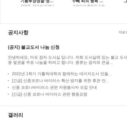
경순 장편소설1
기황후장영철·정경순 장편소설2
꾸뻬 씨의 행복 여행
/
장영철, 정경순 [지음] /
프랑수아 를로르 지음
마음의숲
; 오유란 옮김 / 오래된
미래
공지사항
더보
(공지) 불교도서 나눔 신청
안녕하세요, 마포 점자 도서실 입니다. 저희 도서실에 있는 불교 도
중 몇권을 무료 나눔을 하려고 합니다. 종류는 점자와 큰글...
2022년 1학기 가톨릭대학과 함께하는 데이지도서 만들...
[긴급] 신종코로나 바이러스 확산 방지를 위한 휴관 안...
신종 코로나바이러스 관련 자원봉사자 모집 안내
[긴급] 신종 코로나 바이러스 관련 행동요령
갤러리