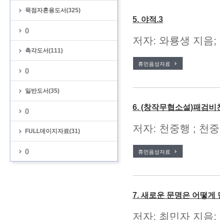
묵점자혼용도서(325)
5. 야적.3
()
저자: 와룡생 지음;
촉각도서(111)
휴먼음성자료
()
일반도서(35)
6. (창작무협소설)패검비
()
저자: 천중행 ; 천중
FULL데이지자료(31)
()
휴먼음성자료
7. 새로운 문명은 어떻
저자: 최민자 지음;