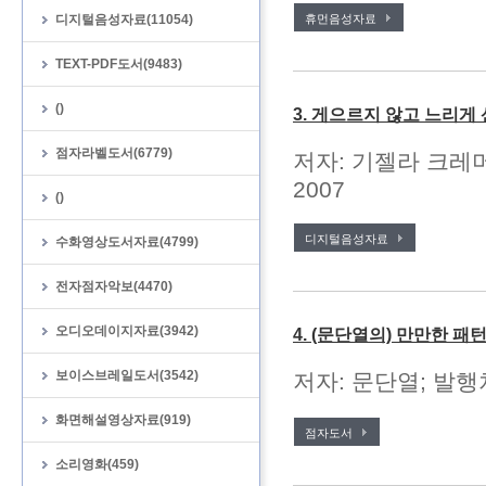
디지털음성자료(11054)
휴먼음성자료
TEXT-PDF도서(9483)
()
3. 게으르지 않고 느리게
점자라벨도서(6779)
저자: 기젤라 크레머
2007
()
디지털음성자료
수화영상도서자료(4799)
전자점자악보(4470)
오디오데이지자료(3942)
4. (문단열의) 만만한 
보이스브레일도서(3542)
저자: 문단열; 발행처
화면해설영상자료(919)
점자도서
소리영화(459)