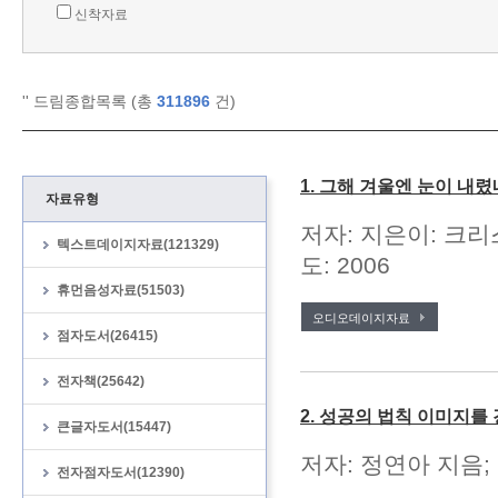
신착자료
'
' 드림종합목록 (총
311896
건)
1. 그해 겨울엔 눈이 내렸
자료유형
저자: 지은이: 크리
텍스트데이지자료(121329)
도: 2006
휴먼음성자료(51503)
오디오데이지자료
점자도서(26415)
전자책(25642)
2. 성공의 법칙 이미지를
큰글자도서(15447)
저자: 정연아 지음; 
전자점자도서(12390)