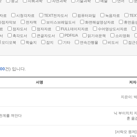
학
종교
사회과학
자연과학
기술과학
예술
언어
자료
시청각자료
TEXT전자도서
컴퓨터파일
녹음자료
TEX
자점자악보
전자책
보이스브레일도서
화면해설영상자료
휴먼음
료
점자도서
점자자료
FULL데이지자료
수어영상도서자료
PDF/UA
서
촉각도서
큰글자도서
읽기쉬운책
소리영화
오디오북
학술지
잡지
기타
연속간행물
비도서
접근
00
건) 입니다.
서명
저자
지은이: 
닉 부이치치 지
 한계를 껴안다
훈 옮
[서락오 원저]