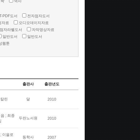
문학
역사
T-PDF도서
전자점자도서
성자료
오디오데이지자료
점자라벨도서
자막영상자료
일반도서
일반도서
성웹툰
출판사
출판년도
박칼린
달
2010
음 ; 최종
두란노서원
2010
김
 ; 이을로
동학사
2007