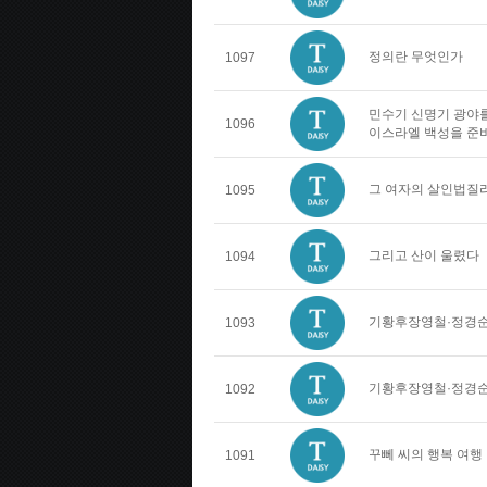
정의란 무엇인가
1097
민수기 신명기 광야를
1096
이스라엘 백성을 준
그 여자의 살인법질
1095
그리고 산이 울렸다
1094
기황후장영철·정경순
1093
기황후장영철·정경순
1092
꾸뻬 씨의 행복 여행
1091