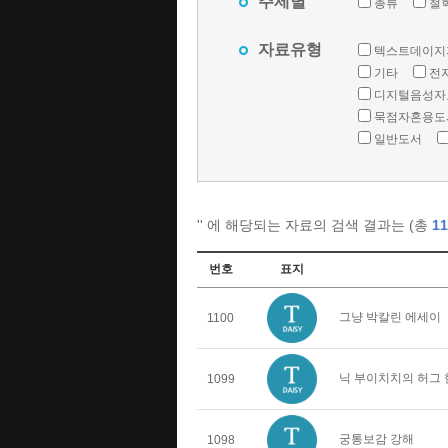
주제별
총류
철
자료유형
텍스트데이지
기타
전
디지털음성자
묵점자혼용도
일반도서
'
' 에 해당되는 자료의 검색 결과는 (총
11
번호
표지
그냥 박칼린 에세이
1100
닉 부이치치의 허그
1099
궁통보감 강해
1098