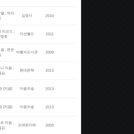
델 ; 역자:
김영사
2010
신
 리오드 ;
미션월드
2011
차명호
음 ; 문은
바벨의도서관
2009
김
 지음 ;
현대문학
2013
옮김
 [지음]
마음의숲
2013
 [지음]
마음의숲
2013
 지음 ;
오래된미래
2005
옮김