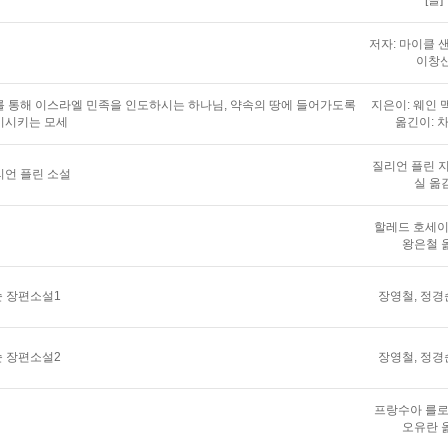
[글]
저자: 마이클 샌
이창
 통해 이스라엘 민족을 인도하시는 하나님, 약속의 땅에 들어가도록
지은이: 웨인 맥
비시키는 모세
옮긴이: 
질리언 플린 지
리언 플린 소설
실 옮
할레드 호세이니
왕은철 
 장편소설1
장영철, 정경순
 장편소설2
장영철, 정경순
프랑수아 를로르
오유란 