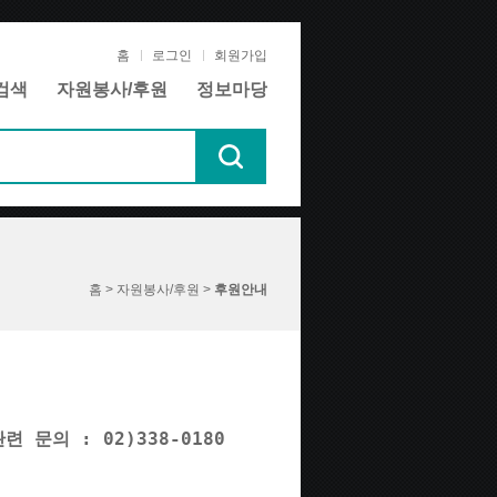
홈
로그인
회원가입
검색
자원봉사/후원
정보마당
홈 > 자원봉사/후원 >
후원안내
련 문의 : 02)338-0180