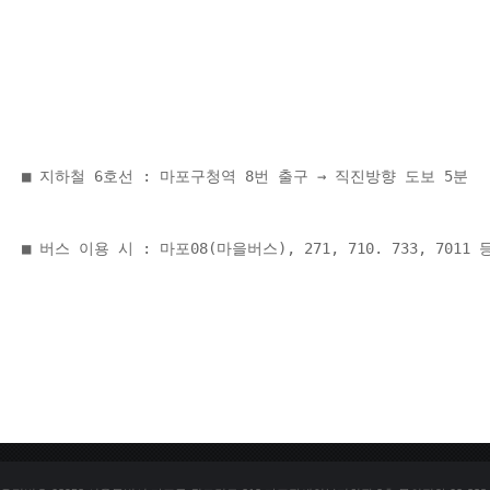
■ 지하철 6호선 : 마포구청역 8번 출구 → 직진방향 도보 5분 
■ 버스 이용 시 : 마포08(마을버스), 271, 710. 733, 70