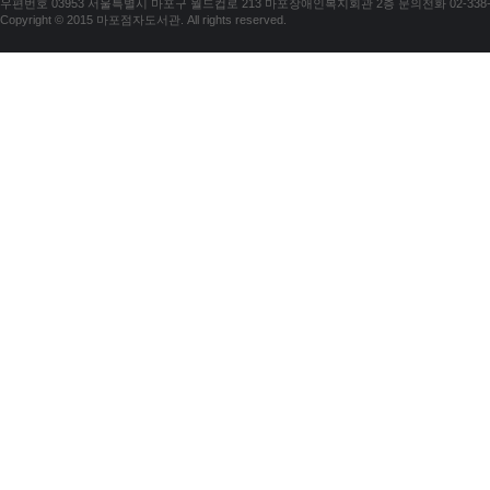
우편번호 03953 서울특별시 마포구 월드컵로 213 마포장애인복지회관 2층 문의전화 02-338-018
Copyright © 2015 마포점자도서관. All rights reserved.