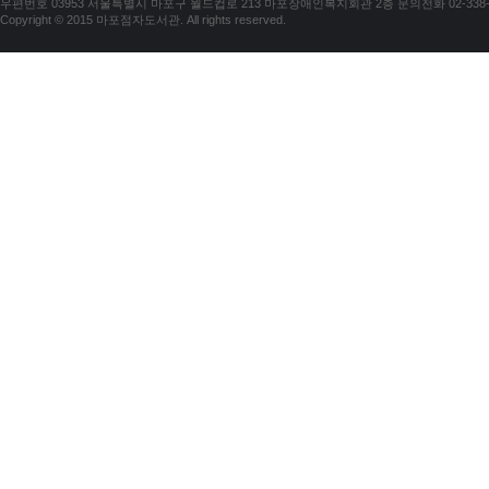
우편번호 03953 서울특별시 마포구 월드컵로 213 마포장애인복지회관 2층 문의전화 02-338-018
Copyright © 2015 마포점자도서관. All rights reserved.