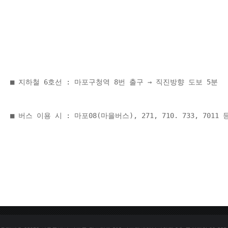
■ 지하철 6호선 : 마포구청역 8번 출구 → 직진방향 도보 5분 
■ 버스 이용 시 : 마포08(마을버스), 271, 710. 733, 70