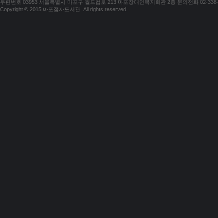
우편번호 03953 서울특별시 마포구 월드컵로 213 마포장애인복지회관 2층 문의전화 02-338-018
Copyright © 2015 마포점자도서관. All rights reserved.