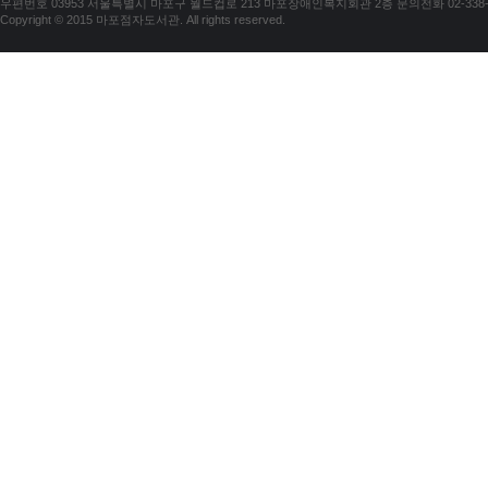
우편번호 03953 서울특별시 마포구 월드컵로 213 마포장애인복지회관 2층 문의전화 02-338-018
Copyright © 2015 마포점자도서관. All rights reserved.