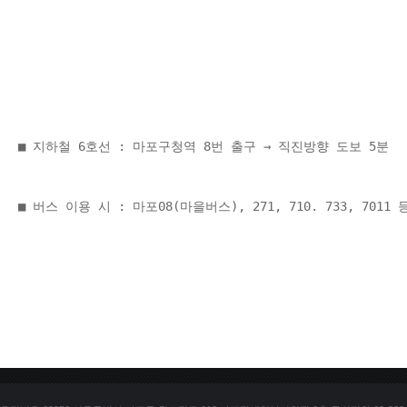
■ 지하철 6호선 : 마포구청역 8번 출구 → 직진방향 도보 5분 
■ 버스 이용 시 : 마포08(마을버스), 271, 710. 733, 70