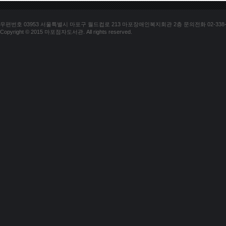
우편번호 03953 서울특별시 마포구 월드컵로 213 마포장애인복지회관 2층 문의전화 02-338-018
Copyright © 2015 마포점자도서관. All rights reserved.