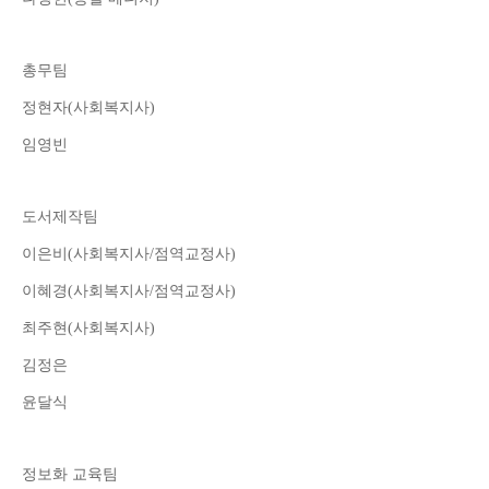
총무팀
정현자
(
사회복지사
)
임영빈
도서제작팀
이은비
(
사회복지사
/
점역교정사
)
이혜경
(
사회복지사
/
점역교정사
)
최주현
(
사회복지사
)
김정은
윤달식
정보화 교육팀