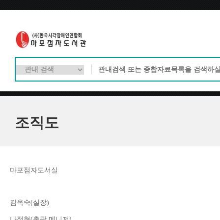
조직도
마포점자도서실
김옥숙
(
실장
)
나정현
(
총괄 메니저
)