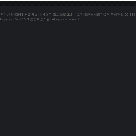
우편번호 03953 서울특별시 마포구 월드컵로 213 마포장애인복지회관 2층 문의전화 02-338-018
Copyright © 2015 마포점자도서관. All rights reserved.