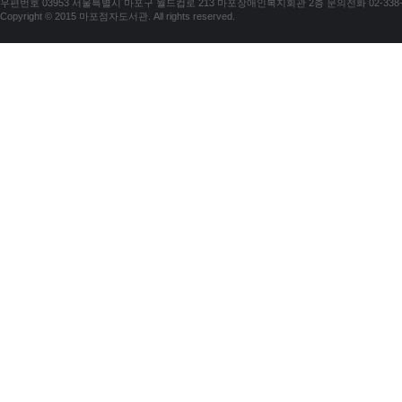
우편번호 03953 서울특별시 마포구 월드컵로 213 마포장애인복지회관 2층 문의전화 02-338-018
Copyright © 2015 마포점자도서관. All rights reserved.