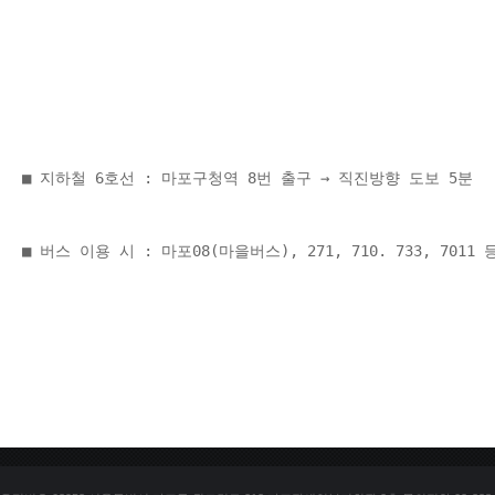
■ 지하철 6호선 : 마포구청역 8번 출구 → 직진방향 도보 5분 
■ 버스 이용 시 : 마포08(마을버스), 271, 710. 733, 70