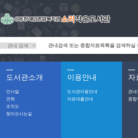
도서관소개
이용안내
자
인사말
도서관이용안내
관내
연혁
자료대출안내
종합
조직도
찾아오시는길