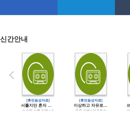
신간안내
[휴먼음성자료]
[휴먼음성자료]
순 없어정세랑 에세이
서툴지만 혼자 살아보겠습니다발달장애인의 자립생활을 돕는 쉬운 살림책
이상하고 자유로운 할머니가 되고 싶어무루의 어른을 위한 그림책 읽기
즈
소소한 소통 지음 / 소
무루 지음 / 어크로스
이
소