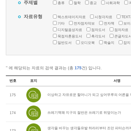
주제별
총류
철학
종교
사회과학
자료유형
텍스트데이지자료
시청각자료
TEX
기타
전자점자악보
전자책
보이
디지털음성자료
점자도서
점자자료
묵점자혼용도서
촉각도서
큰글자도
일반도서
오디오북
학술지
잡지
'
' 에 해당되는 자료의 검색 결과는 (총
175
건) 입니다.
번호
표지
서명
이상하고 자유로운 할머니가 되고 싶어무루의 어른을 
175
쓰레기책왜 지구의 절반은 쓰레기로 뒤덮이는가
174
생각을 바꾸는 생각들유발 하라리부터 조던 피터슨까지 
173