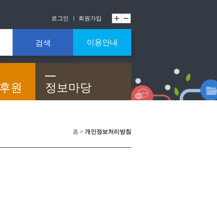
로그인
회원가입
이용안내
검색
/후원
정보마당
홈 >
개인정보처리방침