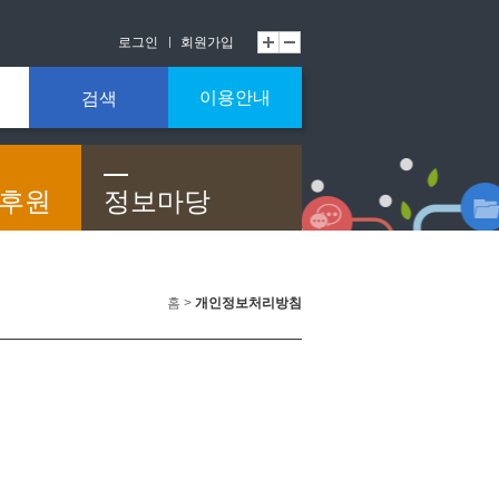
로그인
회원가입
이용안내
검색
/후원
정보마당
홈 >
개인정보처리방침