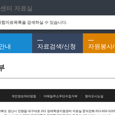
메인메뉴 바로가기
본문 바로가기
센터 자료실
안내
자료검색/신청
자원봉사
부
개인정보처리방침
이메일주소무단수집거부
찾아오시는길
북도 경산시 진량읍 대구대로 201 장애학생지원센터 자료실 문의전화 053-850-5205 팩