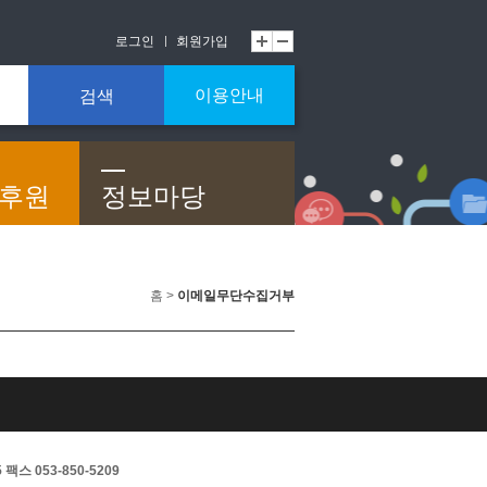
로그인
회원가입
이용안내
검색
/후원
정보마당
홈 >
이메일무단수집거부
스 053-850-5209