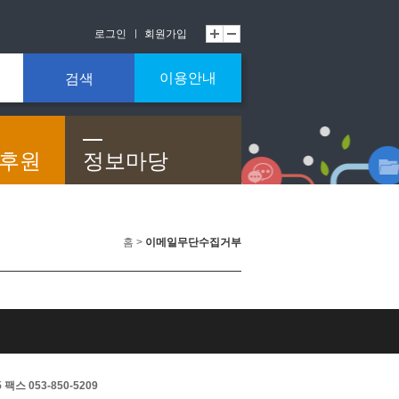
로그인
회원가입
이용안내
검색
/후원
정보마당
홈 >
이메일무단수집거부
스 053-850-5209