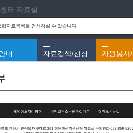
메인메뉴 바로가기
본문 바로가기
센터 자료실
안내
자료검색/신청
자원봉사
부
개인정보처리방침
이메일주소무단수집거부
찾아오시는길
북도 경산시 진량읍 대구대로 201 장애학생지원센터 자료실 문의전화 053-850-5205 팩