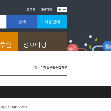
로그인
회원가입
이용안내
검색
/후원
정보마당
홈 >
이메일무단수집거부
스 053-850-5209