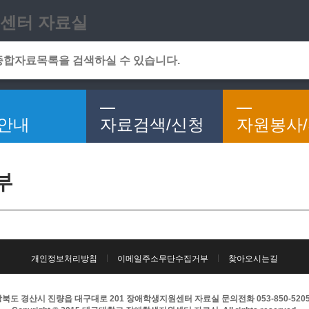
메인메뉴 바로가기
본문 바로가기
센터 자료실
안내
자료검색/신청
자원봉사
부
개인정보처리방침
이메일주소무단수집거부
찾아오시는길
북도 경산시 진량읍 대구대로 201 장애학생지원센터 자료실 문의전화 053-850-5205 팩