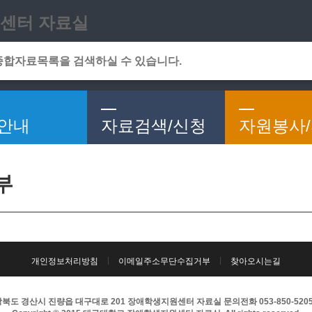
메인메뉴 바로가기
본문 바로가기
센터 자료실
안내
자료검색/신청
자원봉사
부
개인정보처리방침
이메일주소무단수집거부
찾아오시는길
북도 경산시 진량읍 대구대로 201 장애학생지원센터 자료실 문의전화 053-850-5205 팩