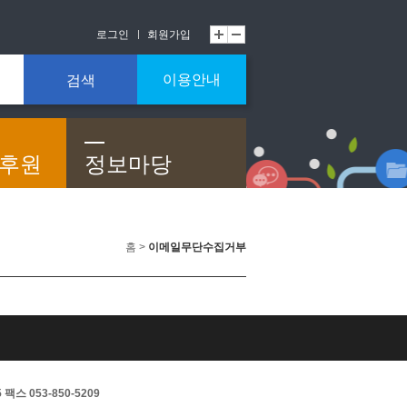
로그인
회원가입
이용안내
검색
/후원
정보마당
홈 >
이메일무단수집거부
스 053-850-5209