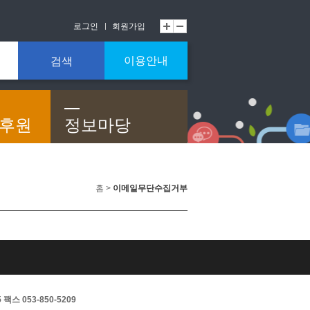
로그인
회원가입
이용안내
검색
/후원
정보마당
홈 >
이메일무단수집거부
스 053-850-5209