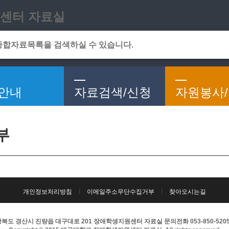
메인메뉴 바로가기
본문 바로가기
센터 자료실
안내
자료검색/신청
자원봉사
부
개인정보처리방침
이메일주소무단수집거부
찾아오시는길
북도 경산시 진량읍 대구대로 201 장애학생지원센터 자료실 문의전화 053-850-5205 팩