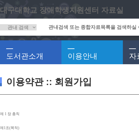
대구대학교 장애학생지원센터 자료실
도서관소개
이용안내
자
이용약관 :: 회원가입
제 
1 
장 총칙
제
1
조
(
목적
)