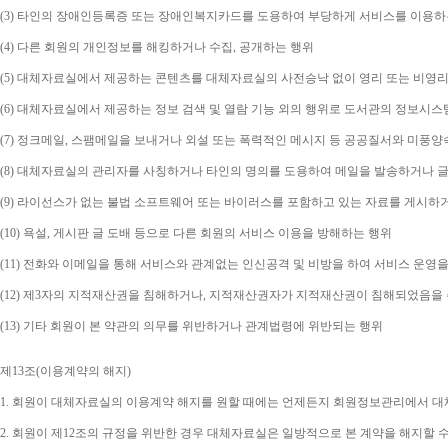
(3) 
타인의 장애인등록증 또는 장애인복지카드를 도용하여 부당하게 서비스를 이용하
(4) 
다른 회원의 개인정보를 해킹하거나 수집
, 
공개하는 행위
(5) 
대체자료실에서 제공하는 콘텐츠를 대체자료실의 사전승낙 없이 영리 또는 비영리
(6) 
대체자료실에서 제공하는 정보 검색 및 열람 기능 외의 행위로 도서관의 정보시스
(7) 
정크메일
, 
스팸메일을 보내거나 외설 또는 폭력적인 메시지 등 공공질서와 미풍양
(8) 
대체자료실의 관리자를 사칭하거나 타인의 명의를 도용하여 메일을 발송하거나 글
(9) 
라이선스가 없는 불법 소프트웨어 또는 바이러스를 포함하고 있는 자료를 게시하
(10) 
욕설
, 
게시판 글 도배 등으로 다른 회원의 서비스 이용을 방해하는 행위
(11) 
전화와 이메일을 통해 서비스와 관계없는 인신공격 및 비방을 하여 서비스 운영을
(12) 
제
3
자의 지적재산권을 침해하거나
, 
지적재산권자가 지적재산권이 침해되었음을 주
(13) 
기타 회원이 본 약관의 의무를 위반하거나 관계법령에 위반되는 행위
제
13
조
(
이용계약의 해지
)
1. 
회원이 대체자료실의 이용계약 해지를 원할 때에는 언제든지 회원정보관리에서 대체
2. 
회원이 제
12
조의 규정을 위반한 경우 대체자료실은 일방적으로 본 계약을 해지할 