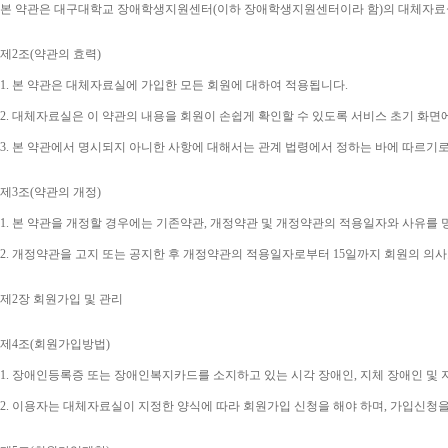
본 약관은 대구대학교 장애학생지원센터
(
이하 장애학생지원센터이라 함
)
의 대체자료
제
2
조
(
약관의 효력
)
1. 
본 약관은 대체자료실에 가입한 모든 회원에 대하여 적용됩니다
.
2. 
대체자료실은 이 약관의 내용을 회원이 손쉽게 확인할 수 있도록 서비스 초기 화면
3. 
본 약관에서 명시되지 아니한 사항에 대해서는 관계 법령에서 정하는 바에 따르기
제
3
조
(
약관의 개정
)
1. 
본 약관을 개정할 경우에는 기존약관
, 
개정약관 및 개정약관의 적용일자와 사유를 
2. 
개정약관을 고지 또는 공지한 후 개정약관의 적용일자로부터 
15
일까지 회원의 의사
제
2
장 회원가입 및 관리
제
4
조
(
회원가입방법
)
1. 
장애인등록증 또는 장애인복지카드를 소지하고 있는 시각 장애인
, 
지체 장애인 및
2. 
이용자는 대체자료실이 지정한 양식에 따라 회원가입 신청을 해야 하며
, 
가입신청을