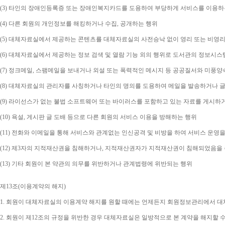
(3) 
타인의 장애인등록증 또는 장애인복지카드를 도용하여 부당하게 서비스를 이용하
(4) 
다른 회원의 개인정보를 해킹하거나 수집
, 
공개하는 행위
(5) 
대체자료실에서 제공하는 콘텐츠를 대체자료실의 사전승낙 없이 영리 또는 비영리
(6) 
대체자료실에서 제공하는 정보 검색 및 열람 기능 외의 행위로 도서관의 정보시스
(7) 
정크메일
, 
스팸메일을 보내거나 외설 또는 폭력적인 메시지 등 공공질서와 미풍양
(8) 
대체자료실의 관리자를 사칭하거나 타인의 명의를 도용하여 메일을 발송하거나 글
(9) 
라이선스가 없는 불법 소프트웨어 또는 바이러스를 포함하고 있는 자료를 게시하
(10) 
욕설
, 
게시판 글 도배 등으로 다른 회원의 서비스 이용을 방해하는 행위
(11) 
전화와 이메일을 통해 서비스와 관계없는 인신공격 및 비방을 하여 서비스 운영을
(12) 
제
3
자의 지적재산권을 침해하거나
, 
지적재산권자가 지적재산권이 침해되었음을 주
(13) 
기타 회원이 본 약관의 의무를 위반하거나 관계법령에 위반되는 행위
제
13
조
(
이용계약의 해지
)
1. 
회원이 대체자료실의 이용계약 해지를 원할 때에는 언제든지 회원정보관리에서 대체
2. 
회원이 제
12
조의 규정을 위반한 경우 대체자료실은 일방적으로 본 계약을 해지할 