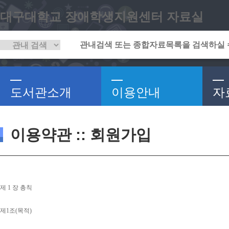
대구대학교 장애학생지원센터 자료실
도서관소개
이용안내
자
이용약관 :: 회원가입
제 
1 
장 총칙
제
1
조
(
목적
)