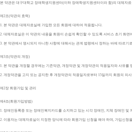
본 약관은 대구대학교 장애학생지원센터
(
이하 장애학생지원센터이라 함
)
의 대체자료
제
2
조
(
약관의 효력
)
1. 
본 약관은 대체자료실에 가입한 모든 회원에 대하여 적용됩니다
.
2. 
대체자료실은 이 약관의 내용을 회원이 손쉽게 확인할 수 있도록 서비스 초기 화면
3. 
본 약관에서 명시되지 아니한 사항에 대해서는 관계 법령에서 정하는 바에 따르기
제
3
조
(
약관의 개정
)
1. 
본 약관을 개정할 경우에는 기존약관
, 
개정약관 및 개정약관의 적용일자와 사유를 
2. 
개정약관을 고지 또는 공지한 후 개정약관의 적용일자로부터 
15
일까지 회원의 의사
제
2
장 회원가입 및 관리
제
4
조
(
회원가입방법
)
1. 
장애인등록증 또는 장애인복지카드를 소지하고 있는 시각 장애인
, 
지체 장애인 및
2. 
이용자는 대체자료실이 지정한 양식에 따라 회원가입 신청을 해야 하며
, 
가입신청을