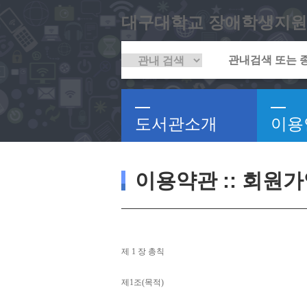
대구대학교 장애학생지원
도서관소개
이용
이용약관 :: 회원
제 
1 
장 총칙
제
1
조
(
목적
)