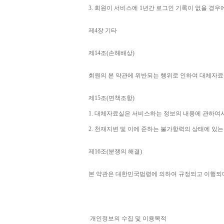
3. 
회원이 서비스에 
1
년간 로그인 기록이 없을 경우
제
4
장 기타
제
14
조
(
손해배상
)
회원의 본 약관에 위반되는 행위로 인하여 대체자료
제
15
조
(
면책조항
)
1. 
대체자료실은 서비스하는 정보의 내용에 관하여서
2. 
천재지변 및 이에 준하는 불가항력의 상태에 있는
제
16
조
(
분쟁의 해결
)
본 약관은 대한민국법령에 의하여 규정되고 이행되
개인정보의 수집 및 이용목적