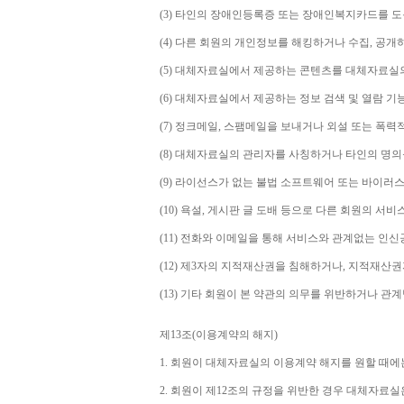
(3) 
타인의 장애인등록증 또는 장애인복지카드를 도
(4) 
다른 회원의 개인정보를 해킹하거나 수집
, 
공개
(5) 
대체자료실에서 제공하는 콘텐츠를 대체자료실의
(6) 
대체자료실에서 제공하는 정보 검색 및 열람 기
(7) 
정크메일
, 
스팸메일을 보내거나 외설 또는 폭력
(8) 
대체자료실의 관리자를 사칭하거나 타인의 명의
(9) 
라이선스가 없는 불법 소프트웨어 또는 바이러스
(10) 
욕설
, 
게시판 글 도배 등으로 다른 회원의 서비
(11) 
전화와 이메일을 통해 서비스와 관계없는 인신공
(12) 
제
3
자의 지적재산권을 침해하거나
, 
지적재산권
(13) 
기타 회원이 본 약관의 의무를 위반하거나 관
제
13
조
(
이용계약의 해지
)
1. 
회원이 대체자료실의 이용계약 해지를 원할 때에
2. 
회원이 제
12
조의 규정을 위반한 경우 대체자료실