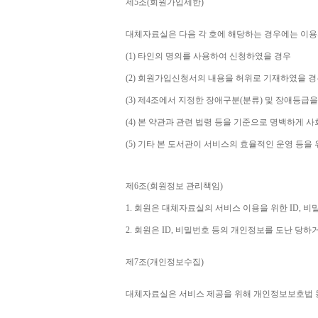
제
5
조
(
회원가입제한
)
대체자료실은 다음 각 호에 해당하는 경우에는 이용
(1) 
타인의 명의를 사용하여 신청하였을 경우
(2) 
회원가입신청서의 내용을 허위로 기재하였을 경
(3) 
제
4
조에서 지정한 장애구분
(
분류
) 
및 장애등급을
(4) 
본 약관과 관련 법령 등을 기준으로 명백하게 사
(5) 
기타 본 도서관이 서비스의 효율적인 운영 등을
제
6
조
(
회원정보 관리책임
)
1. 
회원은 대체자료실의 서비스 이용을 위한 
ID, 
비밀
2. 
회원은 
ID, 
비밀번호 등의 개인정보를 도난 당하거
제
7
조
(
개인정보수집
)
대체자료실은 서비스 제공을 위해 개인정보보호법 