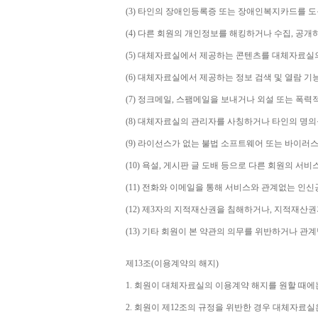
(3) 
타인의 장애인등록증 또는 장애인복지카드를 도
(4) 
다른 회원의 개인정보를 해킹하거나 수집
, 
공개
(5) 
대체자료실에서 제공하는 콘텐츠를 대체자료실의
(6) 
대체자료실에서 제공하는 정보 검색 및 열람 기
(7) 
정크메일
, 
스팸메일을 보내거나 외설 또는 폭력
(8) 
대체자료실의 관리자를 사칭하거나 타인의 명의
(9) 
라이선스가 없는 불법 소프트웨어 또는 바이러스
(10) 
욕설
, 
게시판 글 도배 등으로 다른 회원의 서비
(11) 
전화와 이메일을 통해 서비스와 관계없는 인신공
(12) 
제
3
자의 지적재산권을 침해하거나
, 
지적재산권
(13) 
기타 회원이 본 약관의 의무를 위반하거나 관
제
13
조
(
이용계약의 해지
)
1. 
회원이 대체자료실의 이용계약 해지를 원할 때에
2. 
회원이 제
12
조의 규정을 위반한 경우 대체자료실