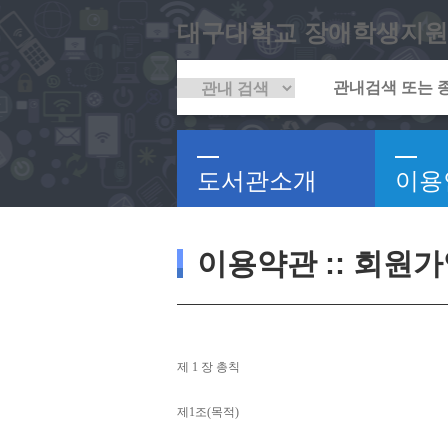
대구대학교 장애학생지원
도서관소개
이용
이용약관 :: 회원
제 
1 
장 총칙
제
1
조
(
목적
)