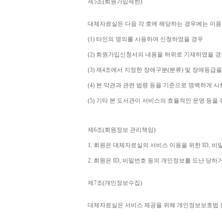
제
5
조
(
회원가입제한
)
대체자료실은 다음 각 호에 해당하는 경우에는 이용
(1) 
타인의 명의를 사용하여 신청하였을 경우
(2) 
회원가입신청서의 내용을 허위로 기재하였을 경
(3) 
제
4
조에서 지정한 장애구분
(
분류
) 
및 장애등급을
(4) 
본 약관과 관련 법령 등을 기준으로 명백하게 사
(5) 
기타 본 도서관이 서비스의 효율적인 운영 등을
제
6
조
(
회원정보 관리책임
)
1. 
회원은 대체자료실의 서비스 이용을 위한 
ID, 
비밀
2. 
회원은 
ID, 
비밀번호 등의 개인정보를 도난 당하거
제
7
조
(
개인정보수집
)
대체자료실은 서비스 제공을 위해 개인정보보호법 