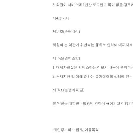
3. 
회원이 서비스에 
1
년간 로그인 기록이 없을 경우
제
4
장 기타
제
14
조
(
손해배상
)
회원의 본 약관에 위반되는 행위로 인하여 대체자료
제
15
조
(
면책조항
)
1. 
대체자료실은 서비스하는 정보의 내용에 관하여서
2. 
천재지변 및 이에 준하는 불가항력의 상태에 있는
제
16
조
(
분쟁의 해결
)
본 약관은 대한민국법령에 의하여 규정되고 이행되
개인정보의 수집 및 이용목적