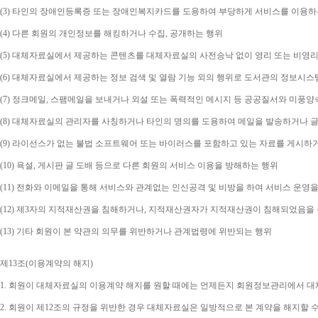
(3) 
타인의 장애인등록증 또는 장애인복지카드를 도용하여 부당하게 서비스를 이용하
(4) 
다른 회원의 개인정보를 해킹하거나 수집
, 
공개하는 행위
(5) 
대체자료실에서 제공하는 콘텐츠를 대체자료실의 사전승낙 없이 영리 또는 비영리
(6) 
대체자료실에서 제공하는 정보 검색 및 열람 기능 외의 행위로 도서관의 정보시스
(7) 
정크메일
, 
스팸메일을 보내거나 외설 또는 폭력적인 메시지 등 공공질서와 미풍양
(8) 
대체자료실의 관리자를 사칭하거나 타인의 명의를 도용하여 메일을 발송하거나 글
(9) 
라이선스가 없는 불법 소프트웨어 또는 바이러스를 포함하고 있는 자료를 게시하
(10) 
욕설
, 
게시판 글 도배 등으로 다른 회원의 서비스 이용을 방해하는 행위
(11) 
전화와 이메일을 통해 서비스와 관계없는 인신공격 및 비방을 하여 서비스 운영을
(12) 
제
3
자의 지적재산권을 침해하거나
, 
지적재산권자가 지적재산권이 침해되었음을 주
(13) 
기타 회원이 본 약관의 의무를 위반하거나 관계법령에 위반되는 행위
제
13
조
(
이용계약의 해지
)
1. 
회원이 대체자료실의 이용계약 해지를 원할 때에는 언제든지 회원정보관리에서 대체
2. 
회원이 제
12
조의 규정을 위반한 경우 대체자료실은 일방적으로 본 계약을 해지할 