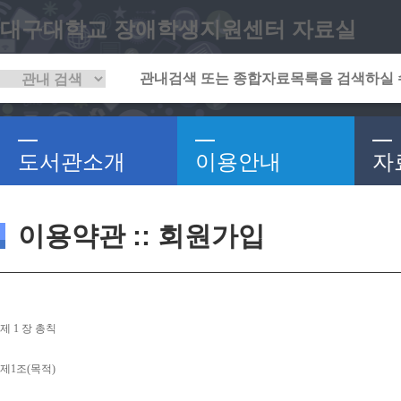
대구대학교 장애학생지원센터 자료실
도서관소개
이용안내
자
이용약관 :: 회원가입
제 
1 
장 총칙
제
1
조
(
목적
)