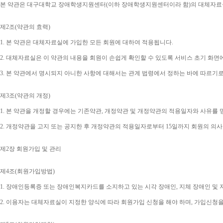
본 약관은 대구대학교 장애학생지원센터
(
이하 장애학생지원센터이라 함
)
의 대체자료
제
2
조
(
약관의 효력
)
1. 
본 약관은 대체자료실에 가입한 모든 회원에 대하여 적용됩니다
.
2. 
대체자료실은 이 약관의 내용을 회원이 손쉽게 확인할 수 있도록 서비스 초기 화면
3. 
본 약관에서 명시되지 아니한 사항에 대해서는 관계 법령에서 정하는 바에 따르기
제
3
조
(
약관의 개정
)
1. 
본 약관을 개정할 경우에는 기존약관
, 
개정약관 및 개정약관의 적용일자와 사유를 
2. 
개정약관을 고지 또는 공지한 후 개정약관의 적용일자로부터 
15
일까지 회원의 의사
제
2
장 회원가입 및 관리
제
4
조
(
회원가입방법
)
1. 
장애인등록증 또는 장애인복지카드를 소지하고 있는 시각 장애인
, 
지체 장애인 및
2. 
이용자는 대체자료실이 지정한 양식에 따라 회원가입 신청을 해야 하며
, 
가입신청을