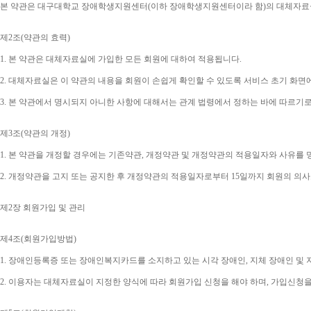
본 약관은 대구대학교 장애학생지원센터
(
이하 장애학생지원센터이라 함
)
의 대체자료
제
2
조
(
약관의 효력
)
1. 
본 약관은 대체자료실에 가입한 모든 회원에 대하여 적용됩니다
.
2. 
대체자료실은 이 약관의 내용을 회원이 손쉽게 확인할 수 있도록 서비스 초기 화면
3. 
본 약관에서 명시되지 아니한 사항에 대해서는 관계 법령에서 정하는 바에 따르기
제
3
조
(
약관의 개정
)
1. 
본 약관을 개정할 경우에는 기존약관
, 
개정약관 및 개정약관의 적용일자와 사유를 
2. 
개정약관을 고지 또는 공지한 후 개정약관의 적용일자로부터 
15
일까지 회원의 의사
제
2
장 회원가입 및 관리
제
4
조
(
회원가입방법
)
1. 
장애인등록증 또는 장애인복지카드를 소지하고 있는 시각 장애인
, 
지체 장애인 및
2. 
이용자는 대체자료실이 지정한 양식에 따라 회원가입 신청을 해야 하며
, 
가입신청을