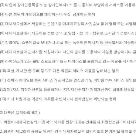
(3) 
타인의 장애인등록증 또는 장애인복지카드를 도용하여 부당하게 서비스를 이용하
(4) 
다른 회원의 개인정보를 해킹하거나 수집
, 
공개하는 행위
(5) 
대체자료실에서 제공하는 콘텐츠를 대체자료실의 사전승낙 없이 영리 또는 비영리
(6) 
대체자료실에서 제공하는 정보 검색 및 열람 기능 외의 행위로 도서관의 정보시스
(7) 
정크메일
, 
스팸메일을 보내거나 외설 또는 폭력적인 메시지 등 공공질서와 미풍양
(8) 
대체자료실의 관리자를 사칭하거나 타인의 명의를 도용하여 메일을 발송하거나 글
(9) 
라이선스가 없는 불법 소프트웨어 또는 바이러스를 포함하고 있는 자료를 게시하
(10) 
욕설
, 
게시판 글 도배 등으로 다른 회원의 서비스 이용을 방해하는 행위
(11) 
전화와 이메일을 통해 서비스와 관계없는 인신공격 및 비방을 하여 서비스 운영을
(12) 
제
3
자의 지적재산권을 침해하거나
, 
지적재산권자가 지적재산권이 침해되었음을 주
(13) 
기타 회원이 본 약관의 의무를 위반하거나 관계법령에 위반되는 행위
제
13
조
(
이용계약의 해지
)
1. 
회원이 대체자료실의 이용계약 해지를 원할 때에는 언제든지 회원정보관리에서 대체
2. 
회원이 제
12
조의 규정을 위반한 경우 대체자료실은 일방적으로 본 계약을 해지할 