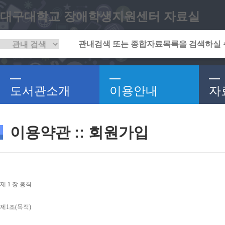
대구대학교 장애학생지원센터 자료실
도서관소개
이용안내
자
이용약관 :: 회원가입
제 
1 
장 총칙
제
1
조
(
목적
)