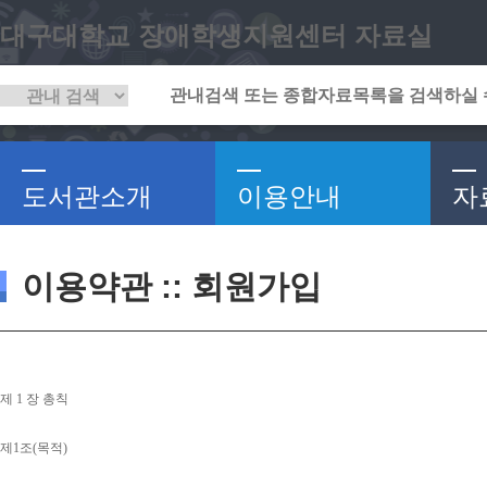
대구대학교 장애학생지원센터 자료실
도서관소개
이용안내
자
이용약관 :: 회원가입
제 
1 
장 총칙
제
1
조
(
목적
)