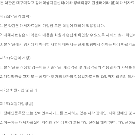
본 약관은 대구대학교 장애학생지원센터
(
이하 장애학생지원센터이라 함
)
의 대체자료
제
2
조
(
약관의 효력
)
1. 
본 약관은 대체자료실에 가입한 모든 회원에 대하여 적용됩니다
.
2. 
대체자료실은 이 약관의 내용을 회원이 손쉽게 확인할 수 있도록 서비스 초기 화면
3. 
본 약관에서 명시되지 아니한 사항에 대해서는 관계 법령에서 정하는 바에 따르기
제
3
조
(
약관의 개정
)
1. 
본 약관을 개정할 경우에는 기존약관
, 
개정약관 및 개정약관의 적용일자와 사유를 
2. 
개정약관을 고지 또는 공지한 후 개정약관의 적용일자로부터 
15
일까지 회원의 의사
제
2
장 회원가입 및 관리
제
4
조
(
회원가입방법
)
1. 
장애인등록증 또는 장애인복지카드를 소지하고 있는 시각 장애인
, 
지체 장애인 및
2. 
이용자는 대체자료실이 지정한 양식에 따라 회원가입 신청을 해야 하며
, 
가입신청을