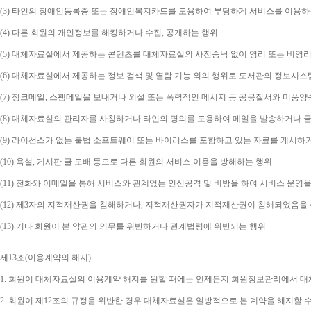
(3) 
타인의 장애인등록증 또는 장애인복지카드를 도용하여 부당하게 서비스를 이용하
(4) 
다른 회원의 개인정보를 해킹하거나 수집
, 
공개하는 행위
(5) 
대체자료실에서 제공하는 콘텐츠를 대체자료실의 사전승낙 없이 영리 또는 비영리
(6) 
대체자료실에서 제공하는 정보 검색 및 열람 기능 외의 행위로 도서관의 정보시스
(7) 
정크메일
, 
스팸메일을 보내거나 외설 또는 폭력적인 메시지 등 공공질서와 미풍양
(8) 
대체자료실의 관리자를 사칭하거나 타인의 명의를 도용하여 메일을 발송하거나 글
(9) 
라이선스가 없는 불법 소프트웨어 또는 바이러스를 포함하고 있는 자료를 게시하
(10) 
욕설
, 
게시판 글 도배 등으로 다른 회원의 서비스 이용을 방해하는 행위
(11) 
전화와 이메일을 통해 서비스와 관계없는 인신공격 및 비방을 하여 서비스 운영을
(12) 
제
3
자의 지적재산권을 침해하거나
, 
지적재산권자가 지적재산권이 침해되었음을 주
(13) 
기타 회원이 본 약관의 의무를 위반하거나 관계법령에 위반되는 행위
제
13
조
(
이용계약의 해지
)
1. 
회원이 대체자료실의 이용계약 해지를 원할 때에는 언제든지 회원정보관리에서 대체
2. 
회원이 제
12
조의 규정을 위반한 경우 대체자료실은 일방적으로 본 계약을 해지할 