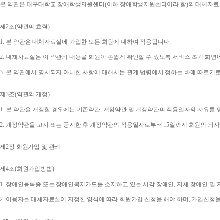
본 약관은 대구대학교 장애학생지원센터
(
이하 장애학생지원센터이라 함
)
의 대체자료
제
2
조
(
약관의 효력
)
1. 
본 약관은 대체자료실에 가입한 모든 회원에 대하여 적용됩니다
.
2. 
대체자료실은 이 약관의 내용을 회원이 손쉽게 확인할 수 있도록 서비스 초기 화면
3. 
본 약관에서 명시되지 아니한 사항에 대해서는 관계 법령에서 정하는 바에 따르기
제
3
조
(
약관의 개정
)
1. 
본 약관을 개정할 경우에는 기존약관
, 
개정약관 및 개정약관의 적용일자와 사유를 
2. 
개정약관을 고지 또는 공지한 후 개정약관의 적용일자로부터 
15
일까지 회원의 의사
제
2
장 회원가입 및 관리
제
4
조
(
회원가입방법
)
1. 
장애인등록증 또는 장애인복지카드를 소지하고 있는 시각 장애인
, 
지체 장애인 및
2. 
이용자는 대체자료실이 지정한 양식에 따라 회원가입 신청을 해야 하며
, 
가입신청을