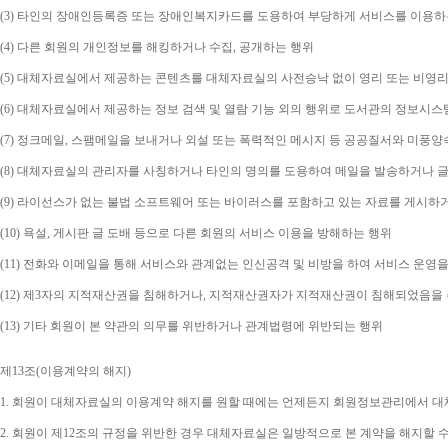
(3) 
타인의 장애인등록증 또는 장애인복지카드를 도용하여 부당하게 서비스를 이용하
(4) 
다른 회원의 개인정보를 해킹하거나 수집
, 
공개하는 행위
(5) 
대체자료실에서 제공하는 콘텐츠를 대체자료실의 사전승낙 없이 영리 또는 비영리
(6) 
대체자료실에서 제공하는 정보 검색 및 열람 기능 외의 행위로 도서관의 정보시스
(7) 
정크메일
, 
스팸메일을 보내거나 외설 또는 폭력적인 메시지 등 공공질서와 미풍양
(8) 
대체자료실의 관리자를 사칭하거나 타인의 명의를 도용하여 메일을 발송하거나 글
(9) 
라이선스가 없는 불법 소프트웨어 또는 바이러스를 포함하고 있는 자료를 게시하
(10) 
욕설
, 
게시판 글 도배 등으로 다른 회원의 서비스 이용을 방해하는 행위
(11) 
전화와 이메일을 통해 서비스와 관계없는 인신공격 및 비방을 하여 서비스 운영을
(12) 
제
3
자의 지적재산권을 침해하거나
, 
지적재산권자가 지적재산권이 침해되었음을 주
(13) 
기타 회원이 본 약관의 의무를 위반하거나 관계법령에 위반되는 행위
제
13
조
(
이용계약의 해지
)
1. 
회원이 대체자료실의 이용계약 해지를 원할 때에는 언제든지 회원정보관리에서 대체
2. 
회원이 제
12
조의 규정을 위반한 경우 대체자료실은 일방적으로 본 계약을 해지할 