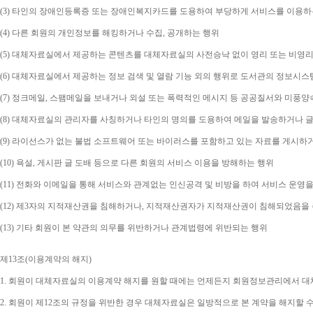
(3) 
타인의 장애인등록증 또는 장애인복지카드를 도용하여 부당하게 서비스를 이용하
(4) 
다른 회원의 개인정보를 해킹하거나 수집
, 
공개하는 행위
(5) 
대체자료실에서 제공하는 콘텐츠를 대체자료실의 사전승낙 없이 영리 또는 비영리
(6) 
대체자료실에서 제공하는 정보 검색 및 열람 기능 외의 행위로 도서관의 정보시스
(7) 
정크메일
, 
스팸메일을 보내거나 외설 또는 폭력적인 메시지 등 공공질서와 미풍양
(8) 
대체자료실의 관리자를 사칭하거나 타인의 명의를 도용하여 메일을 발송하거나 글
(9) 
라이선스가 없는 불법 소프트웨어 또는 바이러스를 포함하고 있는 자료를 게시하
(10) 
욕설
, 
게시판 글 도배 등으로 다른 회원의 서비스 이용을 방해하는 행위
(11) 
전화와 이메일을 통해 서비스와 관계없는 인신공격 및 비방을 하여 서비스 운영을
(12) 
제
3
자의 지적재산권을 침해하거나
, 
지적재산권자가 지적재산권이 침해되었음을 주
(13) 
기타 회원이 본 약관의 의무를 위반하거나 관계법령에 위반되는 행위
제
13
조
(
이용계약의 해지
)
1. 
회원이 대체자료실의 이용계약 해지를 원할 때에는 언제든지 회원정보관리에서 대체
2. 
회원이 제
12
조의 규정을 위반한 경우 대체자료실은 일방적으로 본 계약을 해지할 