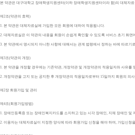
본 약관은 대구대학교 장애학생지원센터
(
이하 장애학생지원센터이라 함
)
의 대체자료
제
2
조
(
약관의 효력
)
1. 
본 약관은 대체자료실에 가입한 모든 회원에 대하여 적용됩니다
.
2. 
대체자료실은 이 약관의 내용을 회원이 손쉽게 확인할 수 있도록 서비스 초기 화면
3. 
본 약관에서 명시되지 아니한 사항에 대해서는 관계 법령에서 정하는 바에 따르기
제
3
조
(
약관의 개정
)
1. 
본 약관을 개정할 경우에는 기존약관
, 
개정약관 및 개정약관의 적용일자와 사유를 
2. 
개정약관을 고지 또는 공지한 후 개정약관의 적용일자로부터 
15
일까지 회원의 의사
제
2
장 회원가입 및 관리
제
4
조
(
회원가입방법
)
1. 
장애인등록증 또는 장애인복지카드를 소지하고 있는 시각 장애인
, 
지체 장애인 및
2. 
이용자는 대체자료실이 지정한 양식에 따라 회원가입 신청을 해야 하며
, 
가입신청을