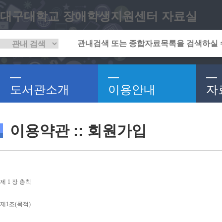
대구대학교 장애학생지원센터 자료실
도서관소개
이용안내
자
이용약관 :: 회원가입
제 
1 
장 총칙
제
1
조
(
목적
)