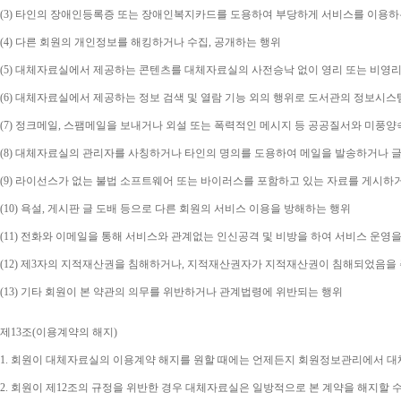
(3) 
타인의 장애인등록증 또는 장애인복지카드를 도용하여 부당하게 서비스를 이용하
(4) 
다른 회원의 개인정보를 해킹하거나 수집
, 
공개하는 행위
(5) 
대체자료실에서 제공하는 콘텐츠를 대체자료실의 사전승낙 없이 영리 또는 비영리
(6) 
대체자료실에서 제공하는 정보 검색 및 열람 기능 외의 행위로 도서관의 정보시스
(7) 
정크메일
, 
스팸메일을 보내거나 외설 또는 폭력적인 메시지 등 공공질서와 미풍양
(8) 
대체자료실의 관리자를 사칭하거나 타인의 명의를 도용하여 메일을 발송하거나 글
(9) 
라이선스가 없는 불법 소프트웨어 또는 바이러스를 포함하고 있는 자료를 게시하
(10) 
욕설
, 
게시판 글 도배 등으로 다른 회원의 서비스 이용을 방해하는 행위
(11) 
전화와 이메일을 통해 서비스와 관계없는 인신공격 및 비방을 하여 서비스 운영을
(12) 
제
3
자의 지적재산권을 침해하거나
, 
지적재산권자가 지적재산권이 침해되었음을 주
(13) 
기타 회원이 본 약관의 의무를 위반하거나 관계법령에 위반되는 행위
제
13
조
(
이용계약의 해지
)
1. 
회원이 대체자료실의 이용계약 해지를 원할 때에는 언제든지 회원정보관리에서 대체
2. 
회원이 제
12
조의 규정을 위반한 경우 대체자료실은 일방적으로 본 계약을 해지할 