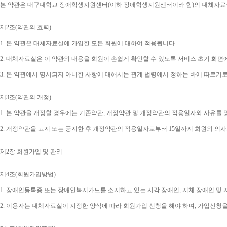
본 약관은 대구대학교 장애학생지원센터
(
이하 장애학생지원센터이라 함
)
의 대체자료
제
2
조
(
약관의 효력
)
1. 
본 약관은 대체자료실에 가입한 모든 회원에 대하여 적용됩니다
.
2. 
대체자료실은 이 약관의 내용을 회원이 손쉽게 확인할 수 있도록 서비스 초기 화면
3. 
본 약관에서 명시되지 아니한 사항에 대해서는 관계 법령에서 정하는 바에 따르기
제
3
조
(
약관의 개정
)
1. 
본 약관을 개정할 경우에는 기존약관
, 
개정약관 및 개정약관의 적용일자와 사유를 
2. 
개정약관을 고지 또는 공지한 후 개정약관의 적용일자로부터 
15
일까지 회원의 의사
제
2
장 회원가입 및 관리
제
4
조
(
회원가입방법
)
1. 
장애인등록증 또는 장애인복지카드를 소지하고 있는 시각 장애인
, 
지체 장애인 및
2. 
이용자는 대체자료실이 지정한 양식에 따라 회원가입 신청을 해야 하며
, 
가입신청을