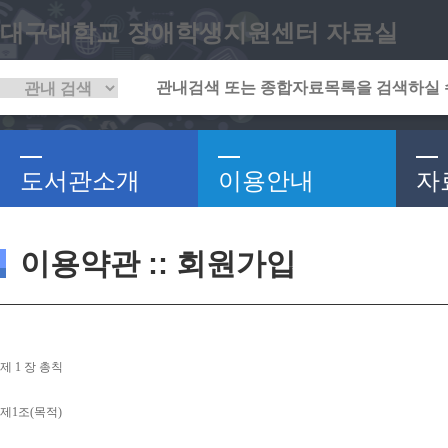
대구대학교 장애학생지원센터 자료실
도서관소개
이용안내
자
이용약관 :: 회원가입
제 
1 
장 총칙
제
1
조
(
목적
)