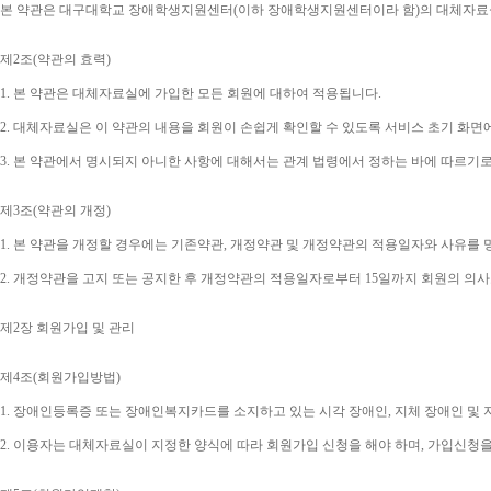
본 약관은 대구대학교 장애학생지원센터
(
이하 장애학생지원센터이라 함
)
의 대체자료
제
2
조
(
약관의 효력
)
1. 
본 약관은 대체자료실에 가입한 모든 회원에 대하여 적용됩니다
.
2. 
대체자료실은 이 약관의 내용을 회원이 손쉽게 확인할 수 있도록 서비스 초기 화면
3. 
본 약관에서 명시되지 아니한 사항에 대해서는 관계 법령에서 정하는 바에 따르기
제
3
조
(
약관의 개정
)
1. 
본 약관을 개정할 경우에는 기존약관
, 
개정약관 및 개정약관의 적용일자와 사유를 
2. 
개정약관을 고지 또는 공지한 후 개정약관의 적용일자로부터 
15
일까지 회원의 의사
제
2
장 회원가입 및 관리
제
4
조
(
회원가입방법
)
1. 
장애인등록증 또는 장애인복지카드를 소지하고 있는 시각 장애인
, 
지체 장애인 및
2. 
이용자는 대체자료실이 지정한 양식에 따라 회원가입 신청을 해야 하며
, 
가입신청을