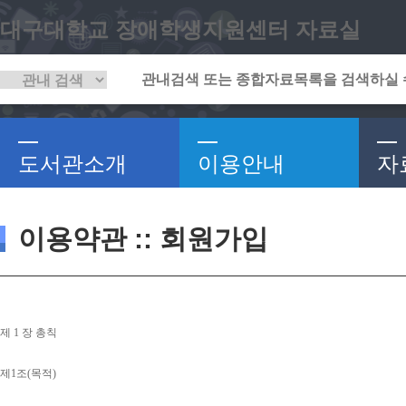
대구대학교 장애학생지원센터 자료실
도서관소개
이용안내
자
이용약관 :: 회원가입
제 
1 
장 총칙
제
1
조
(
목적
)