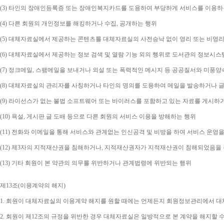
(3) 
타인의 장애인등록증 또는 장애인복지카드를 도용하여 부당하게 서비스를 이용하
(4) 
다른 회원의 개인정보를 해킹하거나 수집
, 
공개하는 행위
(5) 
대체자료실에서 제공하는 콘텐츠를 대체자료실의 사전승낙 없이 영리 또는 비영리
(6) 
대체자료실에서 제공하는 정보 검색 및 열람 기능 외의 행위로 도서관의 정보시스
(7) 
정크메일
, 
스팸메일을 보내거나 외설 또는 폭력적인 메시지 등 공공질서와 미풍양
(8) 
대체자료실의 관리자를 사칭하거나 타인의 명의를 도용하여 메일을 발송하거나 글
(9) 
라이선스가 없는 불법 소프트웨어 또는 바이러스를 포함하고 있는 자료를 게시하
(10) 
욕설
, 
게시판 글 도배 등으로 다른 회원의 서비스 이용을 방해하는 행위
(11) 
전화와 이메일을 통해 서비스와 관계없는 인신공격 및 비방을 하여 서비스 운영을
(12) 
제
3
자의 지적재산권을 침해하거나
, 
지적재산권자가 지적재산권이 침해되었음을 주
(13) 
기타 회원이 본 약관의 의무를 위반하거나 관계법령에 위반되는 행위
제
13
조
(
이용계약의 해지
)
1. 
회원이 대체자료실의 이용계약 해지를 원할 때에는 언제든지 회원정보관리에서 대체
2. 
회원이 제
12
조의 규정을 위반한 경우 대체자료실은 일방적으로 본 계약을 해지할 