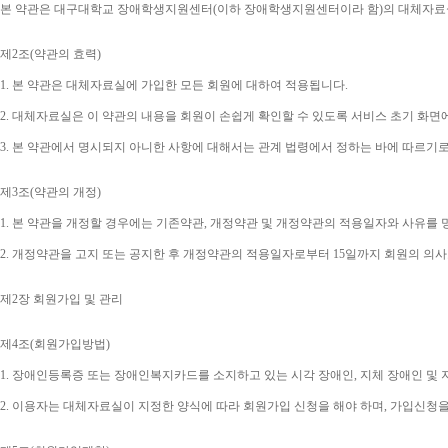
본 약관은 대구대학교 장애학생지원센터
(
이하 장애학생지원센터이라 함
)
의 대체자료
제
2
조
(
약관의 효력
)
1. 
본 약관은 대체자료실에 가입한 모든 회원에 대하여 적용됩니다
.
2. 
대체자료실은 이 약관의 내용을 회원이 손쉽게 확인할 수 있도록 서비스 초기 화면
3. 
본 약관에서 명시되지 아니한 사항에 대해서는 관계 법령에서 정하는 바에 따르기
제
3
조
(
약관의 개정
)
1. 
본 약관을 개정할 경우에는 기존약관
, 
개정약관 및 개정약관의 적용일자와 사유를 
2. 
개정약관을 고지 또는 공지한 후 개정약관의 적용일자로부터 
15
일까지 회원의 의사
제
2
장 회원가입 및 관리
제
4
조
(
회원가입방법
)
1. 
장애인등록증 또는 장애인복지카드를 소지하고 있는 시각 장애인
, 
지체 장애인 및
2. 
이용자는 대체자료실이 지정한 양식에 따라 회원가입 신청을 해야 하며
, 
가입신청을