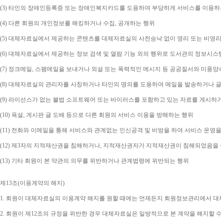
(3) 
타인의 장애인등록증 또는 장애인복지카드를 도용하여 부당하게 서비스를 이용하
(4) 
다른 회원의 개인정보를 해킹하거나 수집
, 
공개하는 행위
(5) 
대체자료실에서 제공하는 콘텐츠를 대체자료실의 사전승낙 없이 영리 또는 비영리
(6) 
대체자료실에서 제공하는 정보 검색 및 열람 기능 외의 행위로 도서관의 정보시스
(7) 
정크메일
, 
스팸메일을 보내거나 외설 또는 폭력적인 메시지 등 공공질서와 미풍양
(8) 
대체자료실의 관리자를 사칭하거나 타인의 명의를 도용하여 메일을 발송하거나 글
(9) 
라이선스가 없는 불법 소프트웨어 또는 바이러스를 포함하고 있는 자료를 게시하
(10) 
욕설
, 
게시판 글 도배 등으로 다른 회원의 서비스 이용을 방해하는 행위
(11) 
전화와 이메일을 통해 서비스와 관계없는 인신공격 및 비방을 하여 서비스 운영을
(12) 
제
3
자의 지적재산권을 침해하거나
, 
지적재산권자가 지적재산권이 침해되었음을 주
(13) 
기타 회원이 본 약관의 의무를 위반하거나 관계법령에 위반되는 행위
제
13
조
(
이용계약의 해지
)
1. 
회원이 대체자료실의 이용계약 해지를 원할 때에는 언제든지 회원정보관리에서 대체
2. 
회원이 제
12
조의 규정을 위반한 경우 대체자료실은 일방적으로 본 계약을 해지할 