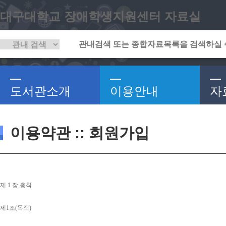
대구대학교 장애학생지원센터 자료실
도서관소개
이용안내
자
이용약관 :: 회원가입
제 
1 
장 총칙
제
1
조
(
목적
)