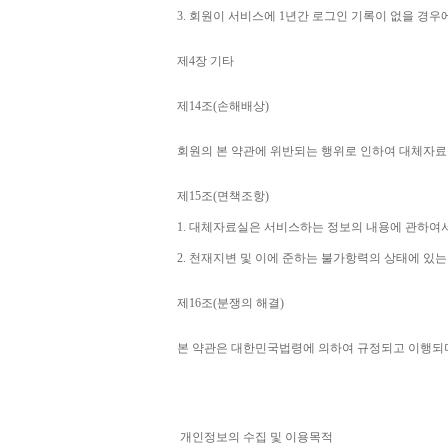
3. 
회원이 서비스에 
1
년간 로그인 기록이 없을 경우
제
4
장 기타
제
14
조
(
손해배상
)
회원의 본 약관에 위반되는 행위로 인하여 대체자료
제
15
조
(
면책조항
)
1. 
대체자료실은 서비스하는 정보의 내용에 관하여서
2. 
천재지변 및 이에 준하는 불가항력의 상태에 있는
제
16
조
(
분쟁의 해결
)
본 약관은 대한민국법령에 의하여 규정되고 이행되
개인정보의 수집 및 이용목적