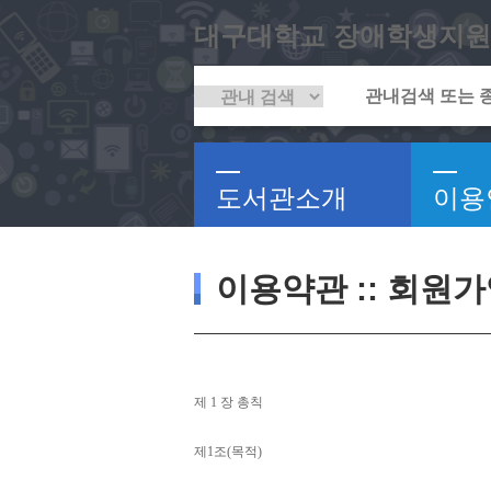
대구대학교 장애학생지원
도서관소개
이용
이용약관 :: 회원
제 
1 
장 총칙
제
1
조
(
목적
)