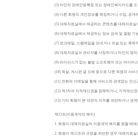
(3) 
타인의 장애인등록증 또는 장애인복지카드를 도
(4) 
다른 회원의 개인정보를 해킹하거나 수집
, 
공개
(5) 
대체자료실에서 제공하는 콘텐츠를 대체자료실의
(6) 
대체자료실에서 제공하는 정보 검색 및 열람 기
(7) 
정크메일
, 
스팸메일을 보내거나 외설 또는 폭력
(8) 
대체자료실의 관리자를 사칭하거나 타인의 명의
(9) 
라이선스가 없는 불법 소프트웨어 또는 바이러스
(10) 
욕설
, 
게시판 글 도배 등으로 다른 회원의 서비
(11) 
전화와 이메일을 통해 서비스와 관계없는 인신공
(12) 
제
3
자의 지적재산권을 침해하거나
, 
지적재산권
(13) 
기타 회원이 본 약관의 의무를 위반하거나 관
제
13
조
(
이용계약의 해지
)
1. 
회원이 대체자료실의 이용계약 해지를 원할 때에
2. 
회원이 제
12
조의 규정을 위반한 경우 대체자료실