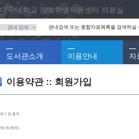
대구대학교 장애학생지원센터 자료실
도서관소개
이용안내
자
이용약관 :: 회원가입
제 
1 
장 총칙
제
1
조
(
목적
)