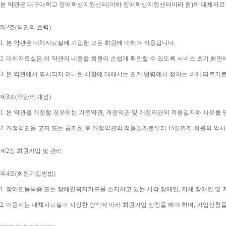
본 약관은 대구대학교 장애학생지원센터
(
이하 장애학생지원센터이라 함
)
의 대체자료
제
2
조
(
약관의 효력
)
1. 
본 약관은 대체자료실에 가입한 모든 회원에 대하여 적용됩니다
.
2. 
대체자료실은 이 약관의 내용을 회원이 손쉽게 확인할 수 있도록 서비스 초기 화면
3. 
본 약관에서 명시되지 아니한 사항에 대해서는 관계 법령에서 정하는 바에 따르기
제
3
조
(
약관의 개정
)
1. 
본 약관을 개정할 경우에는 기존약관
, 
개정약관 및 개정약관의 적용일자와 사유를 
2. 
개정약관을 고지 또는 공지한 후 개정약관의 적용일자로부터 
15
일까지 회원의 의사
제
2
장 회원가입 및 관리
제
4
조
(
회원가입방법
)
1. 
장애인등록증 또는 장애인복지카드를 소지하고 있는 시각 장애인
, 
지체 장애인 및
2. 
이용자는 대체자료실이 지정한 양식에 따라 회원가입 신청을 해야 하며
, 
가입신청을