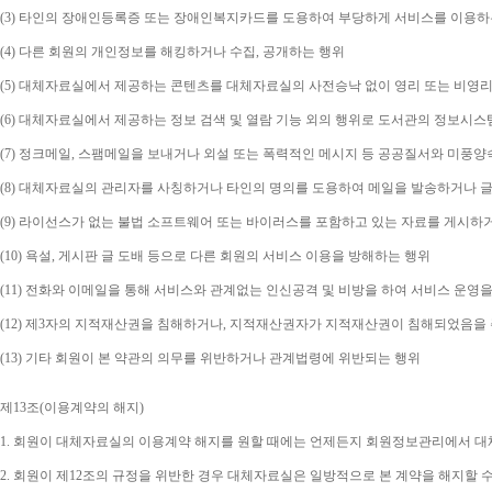
(3) 
타인의 장애인등록증 또는 장애인복지카드를 도용하여 부당하게 서비스를 이용하
(4) 
다른 회원의 개인정보를 해킹하거나 수집
, 
공개하는 행위
(5) 
대체자료실에서 제공하는 콘텐츠를 대체자료실의 사전승낙 없이 영리 또는 비영리
(6) 
대체자료실에서 제공하는 정보 검색 및 열람 기능 외의 행위로 도서관의 정보시스
(7) 
정크메일
, 
스팸메일을 보내거나 외설 또는 폭력적인 메시지 등 공공질서와 미풍양
(8) 
대체자료실의 관리자를 사칭하거나 타인의 명의를 도용하여 메일을 발송하거나 글
(9) 
라이선스가 없는 불법 소프트웨어 또는 바이러스를 포함하고 있는 자료를 게시하
(10) 
욕설
, 
게시판 글 도배 등으로 다른 회원의 서비스 이용을 방해하는 행위
(11) 
전화와 이메일을 통해 서비스와 관계없는 인신공격 및 비방을 하여 서비스 운영을
(12) 
제
3
자의 지적재산권을 침해하거나
, 
지적재산권자가 지적재산권이 침해되었음을 주
(13) 
기타 회원이 본 약관의 의무를 위반하거나 관계법령에 위반되는 행위
제
13
조
(
이용계약의 해지
)
1. 
회원이 대체자료실의 이용계약 해지를 원할 때에는 언제든지 회원정보관리에서 대체
2. 
회원이 제
12
조의 규정을 위반한 경우 대체자료실은 일방적으로 본 계약을 해지할 