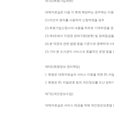
제
5
조
(
회원가입제한
)
대체자료실은 다음 각 호에 해당하는 경우에는 이용
(1) 
타인의 명의를 사용하여 신청하였을 경우
(2) 
회원가입신청서의 내용을 허위로 기재하였을 경
(3) 
제
4
조에서 지정한 장애구분
(
분류
) 
및 장애등급을
(4) 
본 약관과 관련 법령 등을 기준으로 명백하게 사
(5) 
기타 본 도서관이 서비스의 효율적인 운영 등을
제
6
조
(
회원정보 관리책임
)
1. 
회원은 대체자료실의 서비스 이용을 위한 
ID, 
비밀
2. 
회원은 
ID, 
비밀번호 등의 개인정보를 도난 당하거
제
7
조
(
개인정보수집
)
대체자료실은 서비스 제공을 위해 개인정보보호법 