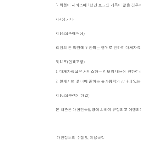
3. 
회원이 서비스에 
1
년간 로그인 기록이 없을 경우
제
4
장 기타
제
14
조
(
손해배상
)
회원의 본 약관에 위반되는 행위로 인하여 대체자료
제
15
조
(
면책조항
)
1. 
대체자료실은 서비스하는 정보의 내용에 관하여서
2. 
천재지변 및 이에 준하는 불가항력의 상태에 있는
제
16
조
(
분쟁의 해결
)
본 약관은 대한민국법령에 의하여 규정되고 이행되
개인정보의 수집 및 이용목적