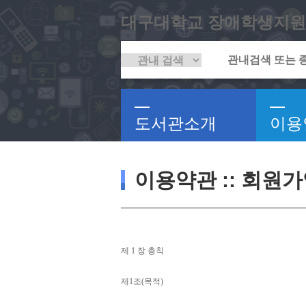
대구대학교 장애학생지원
도서관소개
이용
이용약관 :: 회원
제 
1 
장 총칙
제
1
조
(
목적
)