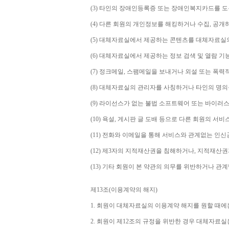
(3) 
타인의 장애인등록증 또는 장애인복지카드를 도
(4) 
다른 회원의 개인정보를 해킹하거나 수집
, 
공개
(5) 
대체자료실에서 제공하는 콘텐츠를 대체자료실의
(6) 
대체자료실에서 제공하는 정보 검색 및 열람 기
(7) 
정크메일
, 
스팸메일을 보내거나 외설 또는 폭력
(8) 
대체자료실의 관리자를 사칭하거나 타인의 명의
(9) 
라이선스가 없는 불법 소프트웨어 또는 바이러스
(10) 
욕설
, 
게시판 글 도배 등으로 다른 회원의 서비
(11) 
전화와 이메일을 통해 서비스와 관계없는 인신공
(12) 
제
3
자의 지적재산권을 침해하거나
, 
지적재산권
(13) 
기타 회원이 본 약관의 의무를 위반하거나 관
제
13
조
(
이용계약의 해지
)
1. 
회원이 대체자료실의 이용계약 해지를 원할 때에
2. 
회원이 제
12
조의 규정을 위반한 경우 대체자료실