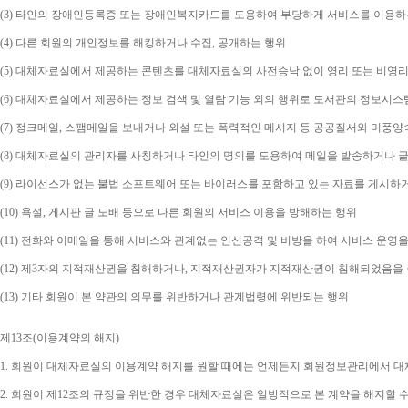
(3) 
타인의 장애인등록증 또는 장애인복지카드를 도용하여 부당하게 서비스를 이용하
(4) 
다른 회원의 개인정보를 해킹하거나 수집
, 
공개하는 행위
(5) 
대체자료실에서 제공하는 콘텐츠를 대체자료실의 사전승낙 없이 영리 또는 비영리
(6) 
대체자료실에서 제공하는 정보 검색 및 열람 기능 외의 행위로 도서관의 정보시스
(7) 
정크메일
, 
스팸메일을 보내거나 외설 또는 폭력적인 메시지 등 공공질서와 미풍양
(8) 
대체자료실의 관리자를 사칭하거나 타인의 명의를 도용하여 메일을 발송하거나 글
(9) 
라이선스가 없는 불법 소프트웨어 또는 바이러스를 포함하고 있는 자료를 게시하
(10) 
욕설
, 
게시판 글 도배 등으로 다른 회원의 서비스 이용을 방해하는 행위
(11) 
전화와 이메일을 통해 서비스와 관계없는 인신공격 및 비방을 하여 서비스 운영을
(12) 
제
3
자의 지적재산권을 침해하거나
, 
지적재산권자가 지적재산권이 침해되었음을 주
(13) 
기타 회원이 본 약관의 의무를 위반하거나 관계법령에 위반되는 행위
제
13
조
(
이용계약의 해지
)
1. 
회원이 대체자료실의 이용계약 해지를 원할 때에는 언제든지 회원정보관리에서 대체
2. 
회원이 제
12
조의 규정을 위반한 경우 대체자료실은 일방적으로 본 계약을 해지할 