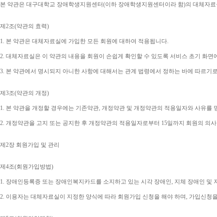
본 약관은 대구대학교 장애학생지원센터
(
이하 장애학생지원센터이라 함
)
의 대체자료
제
2
조
(
약관의 효력
)
1. 
본 약관은 대체자료실에 가입한 모든 회원에 대하여 적용됩니다
.
2. 
대체자료실은 이 약관의 내용을 회원이 손쉽게 확인할 수 있도록 서비스 초기 화면
3. 
본 약관에서 명시되지 아니한 사항에 대해서는 관계 법령에서 정하는 바에 따르기
제
3
조
(
약관의 개정
)
1. 
본 약관을 개정할 경우에는 기존약관
, 
개정약관 및 개정약관의 적용일자와 사유를 
2. 
개정약관을 고지 또는 공지한 후 개정약관의 적용일자로부터 
15
일까지 회원의 의사
제
2
장 회원가입 및 관리
제
4
조
(
회원가입방법
)
1. 
장애인등록증 또는 장애인복지카드를 소지하고 있는 시각 장애인
, 
지체 장애인 및
2. 
이용자는 대체자료실이 지정한 양식에 따라 회원가입 신청을 해야 하며
, 
가입신청을