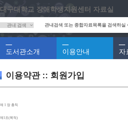
대구대학교 장애학생지원센터 자료실
도서관소개
이용안내
자
이용약관 :: 회원가입
제 
1 
장 총칙
제
1
조
(
목적
)