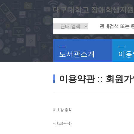
대구대학교 장애학생지원
도서관소개
이용
이용약관 :: 회원
제 
1 
장 총칙
제
1
조
(
목적
)