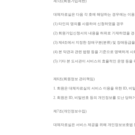
제
5
조
(
회원가입제한
)
대체자료실은 다음 각 호에 해당하는 경우에는 이용
(1) 
타인의 명의를 사용하여 신청하였을 경우
(2) 
회원가입신청서의 내용을 허위로 기재하였을 경
(3) 
제
4
조에서 지정한 장애구분
(
분류
) 
및 장애등급을
(4) 
본 약관과 관련 법령 등을 기준으로 명백하게 사
(5) 
기타 본 도서관이 서비스의 효율적인 운영 등을
제
6
조
(
회원정보 관리책임
)
1. 
회원은 대체자료실의 서비스 이용을 위한 
ID, 
비밀
2. 
회원은 
ID, 
비밀번호 등의 개인정보를 도난 당하거
제
7
조
(
개인정보수집
)
대체자료실은 서비스 제공을 위해 개인정보보호법 