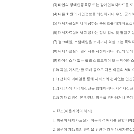
(3) 
타인의 장애인등록증 또는 장애인복지카드를 도
(4) 
다른 회원의 개인정보를 해킹하거나 수집
, 
공개
(5) 
대체자료실에서 제공하는 콘텐츠를 대체자료실의
(6) 
대체자료실에서 제공하는 정보 검색 및 열람 기
(7) 
정크메일
, 
스팸메일을 보내거나 외설 또는 폭력
(8) 
대체자료실의 관리자를 사칭하거나 타인의 명의
(9) 
라이선스가 없는 불법 소프트웨어 또는 바이러스
(10) 
욕설
, 
게시판 글 도배 등으로 다른 회원의 서비
(11) 
전화와 이메일을 통해 서비스와 관계없는 인신공
(12) 
제
3
자의 지적재산권을 침해하거나
, 
지적재산권
(13) 
기타 회원이 본 약관의 의무를 위반하거나 관
제
13
조
(
이용계약의 해지
)
1. 
회원이 대체자료실의 이용계약 해지를 원할 때에
2. 
회원이 제
12
조의 규정을 위반한 경우 대체자료실