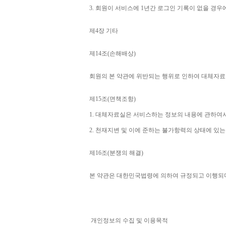
3. 
회원이 서비스에 
1
년간 로그인 기록이 없을 경우
제
4
장 기타
제
14
조
(
손해배상
)
회원의 본 약관에 위반되는 행위로 인하여 대체자료
제
15
조
(
면책조항
)
1. 
대체자료실은 서비스하는 정보의 내용에 관하여서
2. 
천재지변 및 이에 준하는 불가항력의 상태에 있는
제
16
조
(
분쟁의 해결
)
본 약관은 대한민국법령에 의하여 규정되고 이행되
개인정보의 수집 및 이용목적