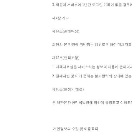
3. 
회원이 서비스에 
1
년간 로그인 기록이 없을 경우
제
4
장 기타
제
14
조
(
손해배상
)
회원의 본 약관에 위반되는 행위로 인하여 대체자료
제
15
조
(
면책조항
)
1. 
대체자료실은 서비스하는 정보의 내용에 관하여서
2. 
천재지변 및 이에 준하는 불가항력의 상태에 있는
제
16
조
(
분쟁의 해결
)
본 약관은 대한민국법령에 의하여 규정되고 이행되
개인정보의 수집 및 이용목적