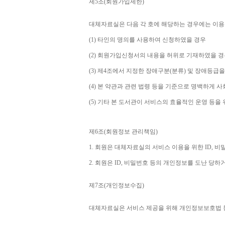
제
5
조
(
회원가입제한
)
대체자료실은 다음 각 호에 해당하는 경우에는 이용
(1) 
타인의 명의를 사용하여 신청하였을 경우
(2) 
회원가입신청서의 내용을 허위로 기재하였을 경
(3) 
제
4
조에서 지정한 장애구분
(
분류
) 
및 장애등급을
(4) 
본 약관과 관련 법령 등을 기준으로 명백하게 사
(5) 
기타 본 도서관이 서비스의 효율적인 운영 등을
제
6
조
(
회원정보 관리책임
)
1. 
회원은 대체자료실의 서비스 이용을 위한 
ID, 
비밀
2. 
회원은 
ID, 
비밀번호 등의 개인정보를 도난 당하거
제
7
조
(
개인정보수집
)
대체자료실은 서비스 제공을 위해 개인정보보호법 