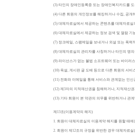
(3) 
타인의 장애인등록증 또는 장애인복지카드를 도
(4) 
다른 회원의 개인정보를 해킹하거나 수집
, 
공개
(5) 
대체자료실에서 제공하는 콘텐츠를 대체자료실의
(6) 
대체자료실에서 제공하는 정보 검색 및 열람 기
(7) 
정크메일
, 
스팸메일을 보내거나 외설 또는 폭력
(8) 
대체자료실의 관리자를 사칭하거나 타인의 명의
(9) 
라이선스가 없는 불법 소프트웨어 또는 바이러스
(10) 
욕설
, 
게시판 글 도배 등으로 다른 회원의 서비
(11) 
전화와 이메일을 통해 서비스와 관계없는 인신공
(12) 
제
3
자의 지적재산권을 침해하거나
, 
지적재산권
(13) 
기타 회원이 본 약관의 의무를 위반하거나 관
제
13
조
(
이용계약의 해지
)
1. 
회원이 대체자료실의 이용계약 해지를 원할 때에
2. 
회원이 제
12
조의 규정을 위반한 경우 대체자료실