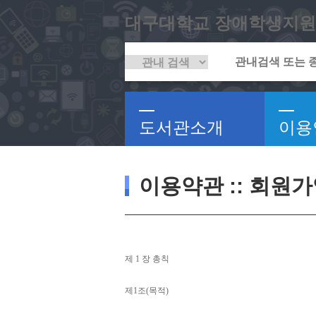
대구대학교 장애학생지원
도서관소개
이용
이용약관 :: 회원
제 
1 
장 총칙
제
1
조
(
목적
)