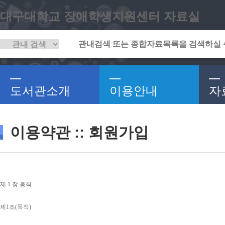
대구대학교 장애학생지원센터 자료실
도서관소개
이용안내
자
이용약관 :: 회원가입
제 
1 
장 총칙
제
1
조
(
목적
)