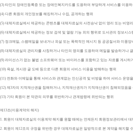
(3) 
타인의 장애인등록증 또는 장애인복지카드를 도용하여 부당하게 서비스를 이용하
(4) 
다른 회원의 개인정보를 해킹하거나 수집
, 
공개하는 행위
(5) 
대체자료실에서 제공하는 콘텐츠를 대체자료실의 사전승낙 없이 영리 또는 비영리
(6) 
대체자료실에서 제공하는 정보 검색 및 열람 기능 외의 행위로 도서관의 정보시스
(7) 
정크메일
, 
스팸메일을 보내거나 외설 또는 폭력적인 메시지 등 공공질서와 미풍양
(8) 
대체자료실의 관리자를 사칭하거나 타인의 명의를 도용하여 메일을 발송하거나 글
(9) 
라이선스가 없는 불법 소프트웨어 또는 바이러스를 포함하고 있는 자료를 게시하
(10) 
욕설
, 
게시판 글 도배 등으로 다른 회원의 서비스 이용을 방해하는 행위
(11) 
전화와 이메일을 통해 서비스와 관계없는 인신공격 및 비방을 하여 서비스 운영을
(12) 
제
3
자의 지적재산권을 침해하거나
, 
지적재산권자가 지적재산권이 침해되었음을 주
(13) 
기타 회원이 본 약관의 의무를 위반하거나 관계법령에 위반되는 행위
제
13
조
(
이용계약의 해지
)
1. 
회원이 대체자료실의 이용계약 해지를 원할 때에는 언제든지 회원정보관리에서 대체
2. 
회원이 제
12
조의 규정을 위반한 경우 대체자료실은 일방적으로 본 계약을 해지할 