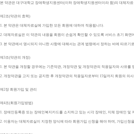
본 약관은 대구대학교 장애학생지원센터
(
이하 장애학생지원센터이라 함
)
의 대체자료
제
2
조
(
약관의 효력
)
1. 
본 약관은 대체자료실에 가입한 모든 회원에 대하여 적용됩니다
.
2. 
대체자료실은 이 약관의 내용을 회원이 손쉽게 확인할 수 있도록 서비스 초기 화면
3. 
본 약관에서 명시되지 아니한 사항에 대해서는 관계 법령에서 정하는 바에 따르기
제
3
조
(
약관의 개정
)
1. 
본 약관을 개정할 경우에는 기존약관
, 
개정약관 및 개정약관의 적용일자와 사유를 
2. 
개정약관을 고지 또는 공지한 후 개정약관의 적용일자로부터 
15
일까지 회원의 의사
제
2
장 회원가입 및 관리
제
4
조
(
회원가입방법
)
1. 
장애인등록증 또는 장애인복지카드를 소지하고 있는 시각 장애인
, 
지체 장애인 및
2. 
이용자는 대체자료실이 지정한 양식에 따라 회원가입 신청을 해야 하며
, 
가입신청을