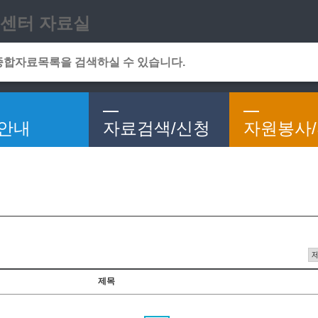
메인메뉴 바로가기
본문 바로가기
센터 자료실
안내
자료검색/신청
자원봉사
제목