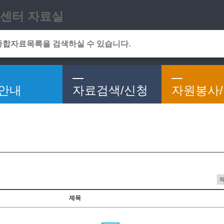
메인메뉴 바로가기
본문 바로가기
센터 자료실
안내
자료검색/신청
자원봉사
제목