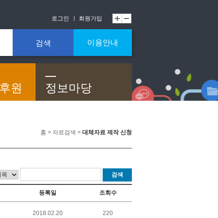
로그인
회원가입
이용안내
검색
/후원
정보마당
홈 > 자료검색 >
대체자료 제작 신청
검색
등록일
조회수
2018.02.20
220