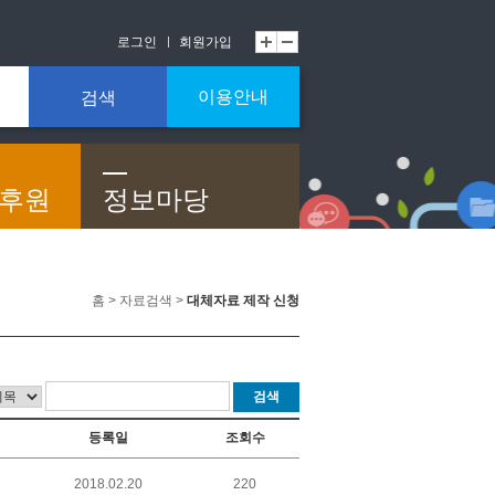
로그인
회원가입
이용안내
검색
/후원
정보마당
홈 > 자료검색 >
대체자료 제작 신청
검색
등록일
조회수
2018.02.20
220