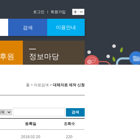
로그인
회원가입
이용안내
검색
/후원
정보마당
홈 > 자료검색 >
대체자료 제작 신청
검색
등록일
조회수
2018.02.20
220